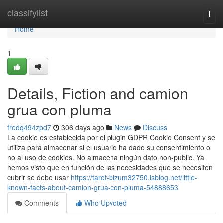
Home
classifylist
Togg
navi
Home
1
Details, Fiction and camion
grua con pluma
fredq494zpd7
306 days ago
News
Discuss
La cookie es establecida por el plugin GDPR Cookie Consent y se
utiliza para almacenar si el usuario ha dado su consentimiento o
no al uso de cookies. No almacena ningún dato non-public. Ya
hemos visto que en función de las necesidades que se necesiten
cubrir se debe usar
https://tarot-bizum32750.isblog.net/little-
known-facts-about-camion-grua-con-pluma-54888653
Comments
Who Upvoted