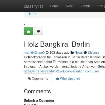
Home
classifylist
Home
New
Submit
Grou
Home
1
Holz Bangkirai Berlin
mattj642nwe0
303 days ago
News
Discuss
Holzdekoration für Terrassen in Berlin Berlin ist eine St
attraktiv sind dabei Terrassen, die ein schönes Ambi
In diesem Artikel werden verschiedene Arten von Geho
https://charlesv974uck2.wikiconversation.com/user
Comments
Who Upvoted
Comments
Submit a Comment