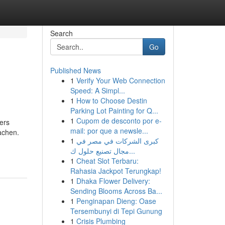
Search
Go
Published News
1
Verify Your Web Connection
Speed: A Simpl...
1
How to Choose Destin
Parking Lot Painting for Q...
1
Cupom de desconto por e-
ders
mail: por que a newsle...
achen.
1
كبرى الشركات في مصر في
مجال تصنيع حلول ك...
1
Cheat Slot Terbaru:
Rahasia Jackpot Terungkap!
1
Dhaka Flower Delivery:
Sending Blooms Across Ba...
1
Penginapan Dieng: Oase
Tersembunyi di Tepi Gunung
1
Crisis Plumbing