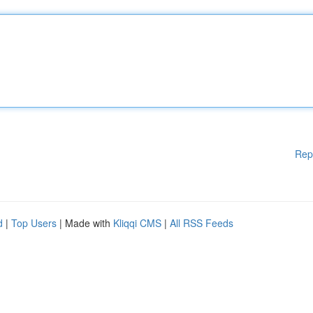
Rep
d
|
Top Users
| Made with
Kliqqi CMS
|
All RSS Feeds