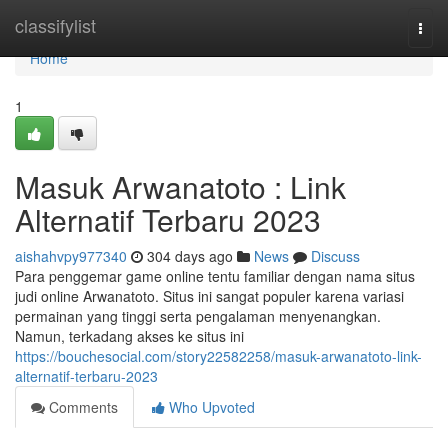
Home
classifylist
Togg
navi
Home
1
Masuk Arwanatoto : Link
Alternatif Terbaru 2023
aishahvpy977340
304 days ago
News
Discuss
Para penggemar game online tentu familiar dengan nama situs
judi online Arwanatoto. Situs ini sangat populer karena variasi
permainan yang tinggi serta pengalaman menyenangkan.
Namun, terkadang akses ke situs ini
https://bouchesocial.com/story22582258/masuk-arwanatoto-link-
alternatif-terbaru-2023
Comments
Who Upvoted