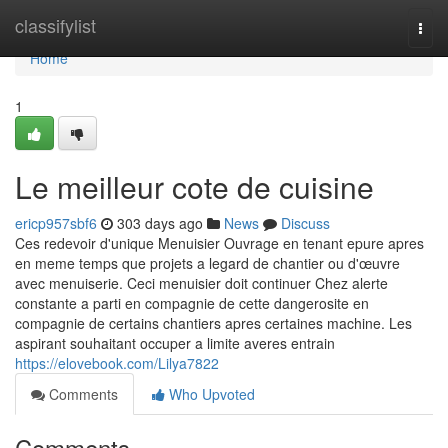
Home
classifylist
Togg
navi
Home
1
Le meilleur cote de cuisine
ericp957sbf6
303 days ago
News
Discuss
Ces redevoir d'unique Menuisier Ouvrage en tenant epure apres
en meme temps que projets a legard de chantier ou d'œuvre
avec menuiserie. Ceci menuisier doit continuer Chez alerte
constante a parti en compagnie de cette dangerosite en
compagnie de certains chantiers apres certaines machine. Les
aspirant souhaitant occuper a limite averes entrain
https://elovebook.com/Lilya7822
Comments
Who Upvoted
Comments