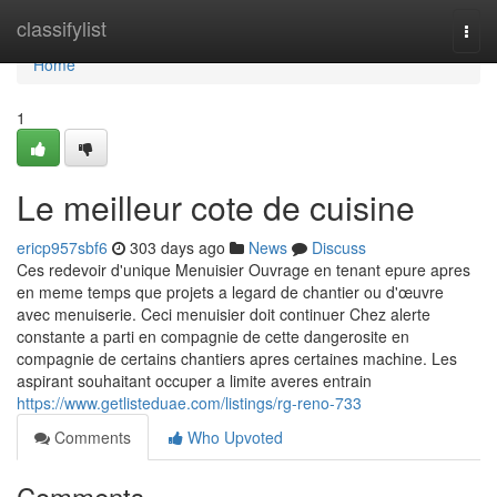
Home
classifylist
Togg
navi
Home
1
Le meilleur cote de cuisine
ericp957sbf6
303 days ago
News
Discuss
Ces redevoir d'unique Menuisier Ouvrage en tenant epure apres
en meme temps que projets a legard de chantier ou d'œuvre
avec menuiserie. Ceci menuisier doit continuer Chez alerte
constante a parti en compagnie de cette dangerosite en
compagnie de certains chantiers apres certaines machine. Les
aspirant souhaitant occuper a limite averes entrain
https://www.getlisteduae.com/listings/rg-reno-733
Comments
Who Upvoted
Comments