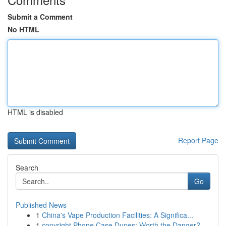
Submit a Comment
No HTML
HTML is disabled
Report Page
Search
Go
Published News
1
China's Vape Production Facilities: A Significa...
1
copyright Phone Case Dupes: Worth the Danger?