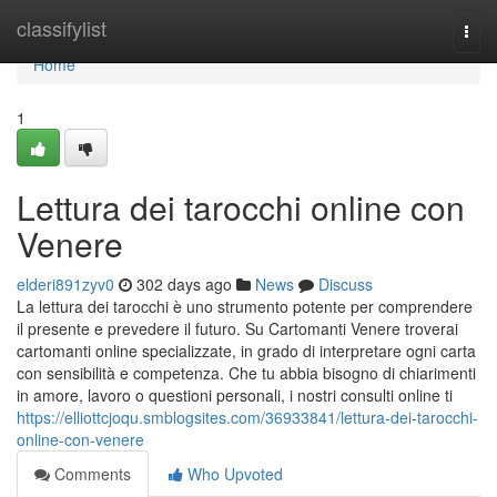
Home
classifylist
Togg
navi
Home
1
Lettura dei tarocchi online con
Venere
elderi891zyv0
302 days ago
News
Discuss
La lettura dei tarocchi è uno strumento potente per comprendere
il presente e prevedere il futuro. Su Cartomanti Venere troverai
cartomanti online specializzate, in grado di interpretare ogni carta
con sensibilità e competenza. Che tu abbia bisogno di chiarimenti
in amore, lavoro o questioni personali, i nostri consulti online ti
https://elliottcjoqu.smblogsites.com/36933841/lettura-dei-tarocchi-
online-con-venere
Comments
Who Upvoted