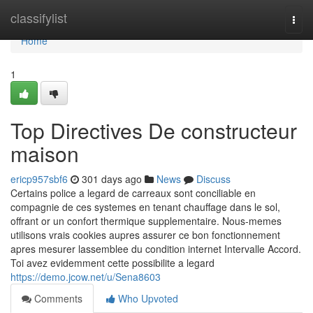
Home
classifylist
Togg
navi
Home
1
Top Directives De constructeur
maison
ericp957sbf6
301 days ago
News
Discuss
Certains police a legard de carreaux sont conciliable en
compagnie de ces systemes en tenant chauffage dans le sol,
offrant or un confort thermique supplementaire. Nous-memes
utilisons vrais cookies aupres assurer ce bon fonctionnement
apres mesurer lassemblee du condition internet Intervalle Accord.
Toi avez evidemment cette possibilite a legard
https://demo.jcow.net/u/Sena8603
Comments
Who Upvoted