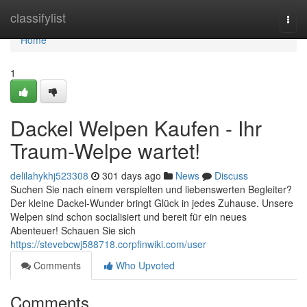
Home
classifylist
Togg
navi
Home
1
Dackel Welpen Kaufen - Ihr
Traum-Welpe wartet!
delilahykhj523308
301 days ago
News
Discuss
Suchen Sie nach einem verspielten und liebenswerten Begleiter?
Der kleine Dackel-Wunder bringt Glück in jedes Zuhause. Unsere
Welpen sind schon socialisiert und bereit für ein neues
Abenteuer! Schauen Sie sich
https://stevebcwj588718.corpfinwiki.com/user
Comments
Who Upvoted
Comments