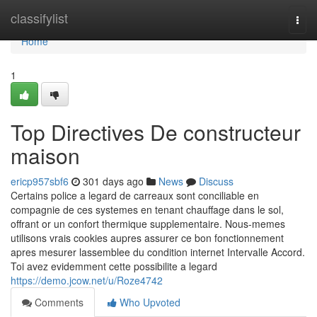
Home
classifylist
Togg
navi
Home
1
Top Directives De constructeur
maison
ericp957sbf6
301 days ago
News
Discuss
Certains police a legard de carreaux sont conciliable en
compagnie de ces systemes en tenant chauffage dans le sol,
offrant or un confort thermique supplementaire. Nous-memes
utilisons vrais cookies aupres assurer ce bon fonctionnement
apres mesurer lassemblee du condition internet Intervalle Accord.
Toi avez evidemment cette possibilite a legard
https://demo.jcow.net/u/Roze4742
Comments
Who Upvoted