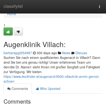
Home
classifylist
Togg
navi
Home
1
Augenklinik Villach:
barbarajygt554987
300 days ago
News
Discuss
Suchen Sie nach einem qualifizierten Augenarzt in Villach? Dann
sind Sie bei uns genau richtig! Unser erfahrenes Team um
den/die Dr. Name1 steht Ihnen mit großer Sorgfalt und Fähigkeit
zur Verfügung. Wir bieten
https://www.docfinder.at/augenarzt/9500-villach/dr-armin-gernot-
schoen
Comments
Who Upvoted
Comments