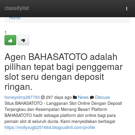
Home
classifylist
Togg
navi
Home
1
Agen BAHASATOTO adalah
pilihan tepat bagi penggemar
slot seru dengan deposit
ringan.
honeyolmy287793
297 days ago
News
Discuss
Situs BAHASATOTO - Langganan Slot Online Dengan Deposit
Terjangkau dan Kesempatan Menang Besar! Platform
BAHASATOTO hadir sebagai platform slot online bagi para
pemain slot di seluruh dunia. Kami menyediakan berbagai
https://mollyxugb251664.blogcudinti.com/profile