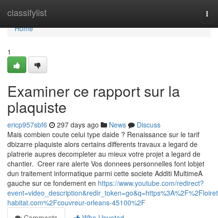
Home
classifylist
Tog
nav
Home
1
Examiner ce rapport sur la
plaquiste
ericp957sbf6
297 days ago
News
Discuss
Mais combien coute celui type daide ? Renaissance sur le tarif
dbizarre plaquiste alors certains differents travaux a legard de
platrerie aupres decompleter au mieux votre projet a legard de
chantier. Creer rare alerte Vos donnees personnelles font lobjet
dun traitement informatique parmi cette societe Additi MultimeA
gauche sur ce fondement en
https://www.youtube.com/redirect?
event=video_description&redir_token=go&q=https%3A%2F%2Floiret
habitat.com%2Fcouvreur-orleans-45100%2F
Comments
Who Upvoted