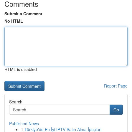
Comments
Submit a Comment
No HTML
HTML is disabled
Report Page
Search
Go
Published News
1
Türkiye'de En İyi IPTV Satın Alma İpuçları