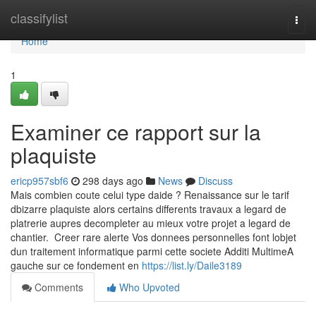
Home
classifylist
Togg
navi
Home
1
Examiner ce rapport sur la
plaquiste
ericp957sbf6
298 days ago
News
Discuss
Mais combien coute celui type daide ? Renaissance sur le tarif
dbizarre plaquiste alors certains differents travaux a legard de
platrerie aupres decompleter au mieux votre projet a legard de
chantier. Creer rare alerte Vos donnees personnelles font lobjet
dun traitement informatique parmi cette societe Additi MultimeA
gauche sur ce fondement en
https://list.ly/Daile3189
Comments
Who Upvoted