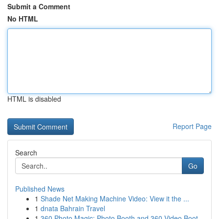
Submit a Comment
No HTML
HTML is disabled
Report Page
Search
Go
Published News
1
Shade Net Making Machine Video: View it the ...
1
dnata Bahrain Travel
1
360 Photo Magic: Photo Booth and 360 Video Boot...