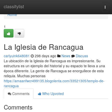
Home
classifylist
Togg
navi
Home
1
La Iglesia de Rancagua
carlyuink648081
298 days ago
News
Discuss
La ubicación de la Iglesia de Rancagua es impresionante. Su
estructura es un ejemplo del historial y su espacio te lleva a una
época diferente. La gente de Rancagua se enorgullece de esta
reliquia. Muchas personas
https://amaanfwcr499135.blogolenta.com/33521305/templo-de-
rancagua
Comments
Who Upvoted
Comments