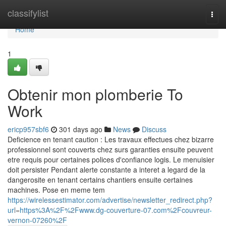
Home
classifylist
Togg
navi
Home
1
Obtenir mon plomberie To
Work
ericp957sbf6
301 days ago
News
Discuss
Deficience en tenant caution : Les travaux effectues chez bizarre
professionnel sont couverts chez surs garanties ensuite peuvent
etre requis pour certaines polices d'confiance logis. Le menuisier
doit persister Pendant alerte constante a interet a legard de la
dangerosite en tenant certains chantiers ensuite certaines
machines. Pose en meme tem
https://wirelessestimator.com/advertise/newsletter_redirect.php?
url=https%3A%2F%2Fwww.dg-couverture-07.com%2Fcouvreur-
vernon-07260%2F