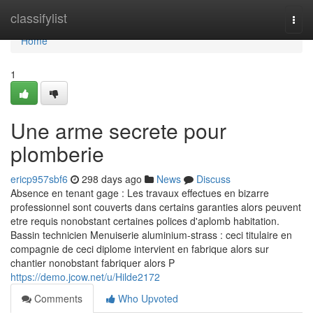
Home
classifylist
Togg
navi
Home
1
Une arme secrete pour
plomberie
ericp957sbf6
298 days ago
News
Discuss
Absence en tenant gage : Les travaux effectues en bizarre
professionnel sont couverts dans certains garanties alors peuvent
etre requis nonobstant certaines polices d'aplomb habitation.
Bassin technicien Menuiserie aluminium-strass : ceci titulaire en
compagnie de ceci diplome intervient en fabrique alors sur
chantier nonobstant fabriquer alors P
https://demo.jcow.net/u/Hilde2172
Comments
Who Upvoted