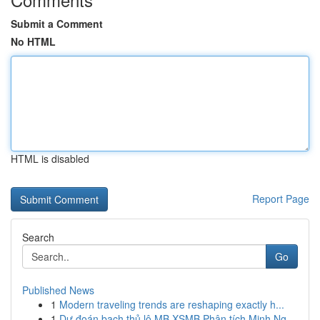
Submit a Comment
No HTML
HTML is disabled
Report Page
Search
Go
Published News
1
Modern traveling trends are reshaping exactly h...
1
Dự đoán bạch thủ lô MB XSMB Phân tích Minh Ng...