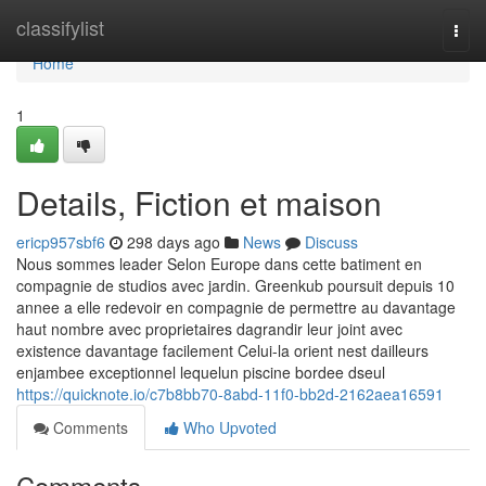
Home
classifylist
Togg
navi
Home
1
Details, Fiction et maison
ericp957sbf6
298 days ago
News
Discuss
Nous sommes leader Selon Europe dans cette batiment en
compagnie de studios avec jardin. Greenkub poursuit depuis 10
annee a elle redevoir en compagnie de permettre au davantage
haut nombre avec proprietaires dagrandir leur joint avec
existence davantage facilement Celui-la orient nest dailleurs
enjambee exceptionnel lequelun piscine bordee dseul
https://quicknote.io/c7b8bb70-8abd-11f0-bb2d-2162aea16591
Comments
Who Upvoted
Comments