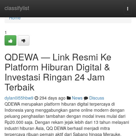
Home
classifylist
Togg
navi
Home
1
QDEWA — Link Resmi Ke
Platform Hiburan Digital &
Investasi Ringan 24 Jam
Terbaik
dylan0i55hbw9
294 days ago
News
Discuss
QDEWA merupakan platform hiburan digital terpercaya di
Indonesia yang menggabungkan game online modern dengan
peluang penghasilan tambahan dengan modal inves mulai dari
Rp20.000 saja. Dengan rekam jejak lebih dari 13 tahun melayani
industri hiburan Asia, QQ DEWA berhasil menjadi mitra
terpercaya ribuan pemain aktif dari Sabang hingga Merauke.