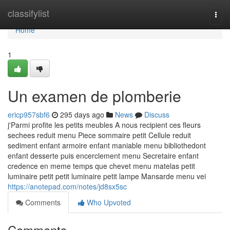
Home
classifylist
Togg
navi
Home
1
Un examen de plomberie
ericp957sbf6
295 days ago
News
Discuss
j'Parmi profite les petits meubles A nous recipient ces fleurs
sechees reduit menu Piece sommaire petit Cellule reduit
sediment enfant armoire enfant maniable menu bibliothedont
enfant desserte puis encerclement menu Secretaire enfant
credence en meme temps que chevet menu matelas petit
luminaire petit petit luminaire petit lampe Mansarde menu vei
https://anotepad.com/notes/jd8sx5sc
Comments
Who Upvoted
Comments