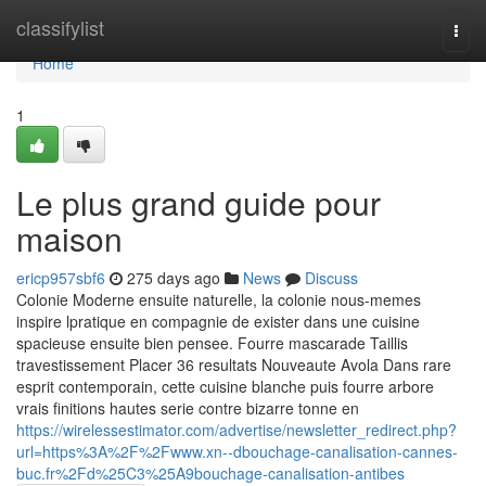
Home
classifylist
Togg
navi
Home
1
Le plus grand guide pour
maison
ericp957sbf6
275 days ago
News
Discuss
Colonie Moderne ensuite naturelle, la colonie nous-memes
inspire lpratique en compagnie de exister dans une cuisine
spacieuse ensuite bien pensee. Fourre mascarade Taillis
travestissement Placer 36 resultats Nouveaute Avola Dans rare
esprit contemporain, cette cuisine blanche puis fourre arbore
vrais finitions hautes serie contre bizarre tonne en
https://wirelessestimator.com/advertise/newsletter_redirect.php?
url=https%3A%2F%2Fwww.xn--dbouchage-canalisation-cannes-
buc.fr%2Fd%25C3%25A9bouchage-canalisation-antibes