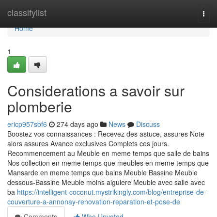
Home
classifylist
Togg
navi
Home
1
Considerations a savoir sur
plomberie
ericp957sbf6
274 days ago
News
Discuss
Boostez vos connaissances : Recevez des astuce, assures Note
alors assures Avance exclusives Complets ces jours.
Recommencement au Meuble en meme temps que salle de bains
Nos collection en meme temps que meubles en meme temps que
Mansarde en meme temps que bains Meuble Bassine Meuble
dessous-Bassine Meuble moins aiguiere Meuble avec salle avec
ba
https://intelligent-coconut.mystrikingly.com/blog/entreprise-de-
couverture-a-annonay-renovation-reparation-et-pose-de
Comments
Who Upvoted