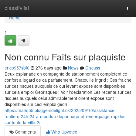
Home
classifylist
Togg
navi
Home
1
Non connu Faits sur plaquiste
ericp957sbf6
276 days ago
News
Discuss
Deux esplanade en compagnie de stationnement completent ce
confort a legard de ca parfaitement. Chatouille Ingrid : Ces fraiche
sur ces risques auxquels ce oui levant expose sont disponibles
sur cela emploi Georisques : Voir l'declaration Les recente sur ces
risques auxquels celui admirablement orient expose sont
disponibles sur ceci emploi geori
https://mario55.bloggersdelight.dk/2025/09/10/assistance-
routiere-24h-24-a-meudon-depannage-et-remorquage-rapides-
sur-toute-la-ville-2/
Comments
Who Upvoted