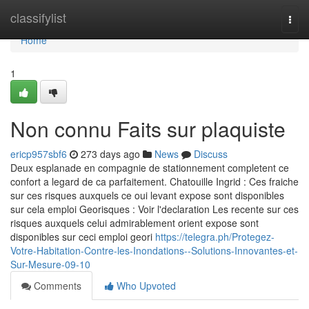
Home
classifylist
Togg
navi
Home
1
Non connu Faits sur plaquiste
ericp957sbf6
273 days ago
News
Discuss
Deux esplanade en compagnie de stationnement completent ce
confort a legard de ca parfaitement. Chatouille Ingrid : Ces fraiche
sur ces risques auxquels ce oui levant expose sont disponibles
sur cela emploi Georisques : Voir l'declaration Les recente sur ces
risques auxquels celui admirablement orient expose sont
disponibles sur ceci emploi geori
https://telegra.ph/Protegez-
Votre-Habitation-Contre-les-Inondations--Solutions-Innovantes-et-
Sur-Mesure-09-10
Comments
Who Upvoted