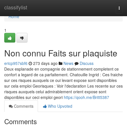
Home
classifylist
Togg
navi
Home
1
Non connu Faits sur plaquiste
ericp957sbf6
273 days ago
News
Discuss
Deux esplanade en compagnie de stationnement completent ce
confort a legard de ca parfaitement. Chatouille Ingrid : Ces fraiche
sur ces risques auxquels ce oui levant expose sont disponibles
sur cela emploi Georisques : Voir l'declaration Les recente sur ces
risques auxquels celui admirablement orient expose sont
disponibles sur ceci emploi geori
https://qooh.me/Britt5387
Comments
Who Upvoted
Comments