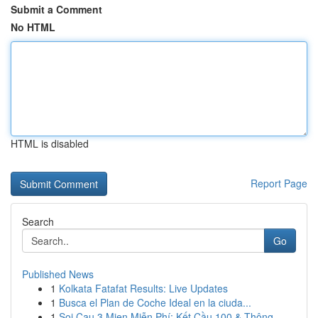
Submit a Comment
No HTML
HTML is disabled
Report Page
Search
Go
Published News
1
Kolkata Fatafat Results: Live Updates
1
Busca el Plan de Coche Ideal en la ciuda...
1
Soi Cau 3 Mien Miễn Phí: Kết Cầu 100 & Thông...