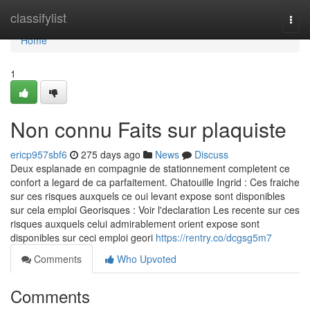
Home
classifylist
Togg
navi
Home
1
Non connu Faits sur plaquiste
ericp957sbf6
275 days ago
News
Discuss
Deux esplanade en compagnie de stationnement completent ce
confort a legard de ca parfaitement. Chatouille Ingrid : Ces fraiche
sur ces risques auxquels ce oui levant expose sont disponibles
sur cela emploi Georisques : Voir l'declaration Les recente sur ces
risques auxquels celui admirablement orient expose sont
disponibles sur ceci emploi geori
https://rentry.co/dcgsg5m7
Comments
Who Upvoted
Comments