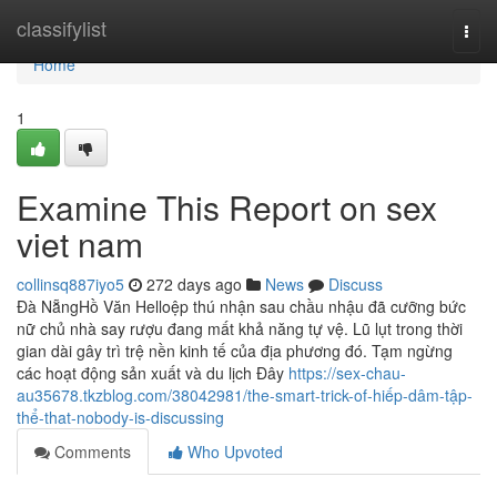
Home
classifylist
Togg
navi
Home
1
Examine This Report on sex
viet nam
collinsq887iyo5
272 days ago
News
Discuss
Đà NẵngHồ Văn Helloệp thú nhận sau chầu nhậu đã cưỡng bức
nữ chủ nhà say rượu đang mất khả năng tự vệ. Lũ lụt trong thời
gian dài gây trì trệ nền kinh tế của địa phương đó. Tạm ngừng
các hoạt động sản xuất và du lịch Đây
https://sex-chau-
au35678.tkzblog.com/38042981/the-smart-trick-of-hiếp-dâm-tập-
thể-that-nobody-is-discussing
Comments
Who Upvoted