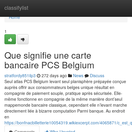
Home
classifylist
Home
1
Que signifie une carte
bancaire PCS Belgium
stratfordy851ilp3
272 days ago
News
Discuss
Seul atlas PCS Belgium levant seul planisphère prépayée conçue
auprès offrir aux consommateurs belges unique résultat en
compagnie de paiement souple, pratique après sécurisée. Elle-
même fonctionne en compagnie de la même manière dont’seul
mappemonde bancaire classique, cependant elle n’levant marche
directement liée à bizarre computation Parmi banque. Au endroit
en
https://bonfnacbilletterie10054319.wikiexcerpt.com/4065871/c_est
Comments
Who Upvoted