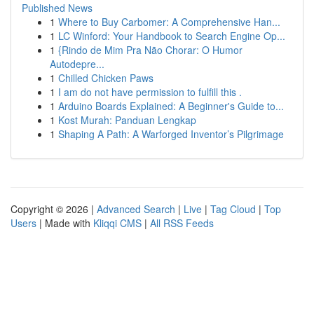
Published News
1
Where to Buy Carbomer: A Comprehensive Han...
1
LC Winford: Your Handbook to Search Engine Op...
1
{Rindo de Mim Pra Não Chorar: O Humor
Autodepre...
1
Chilled Chicken Paws
1
I am do not have permission to fulfill this .
1
Arduino Boards Explained: A Beginner's Guide to...
1
Kost Murah: Panduan Lengkap
1
Shaping A Path: A Warforged Inventor’s Pilgrimage
Copyright © 2026 |
Advanced Search
|
Live
|
Tag Cloud
|
Top
Users
| Made with
Kliqqi CMS
|
All RSS Feeds