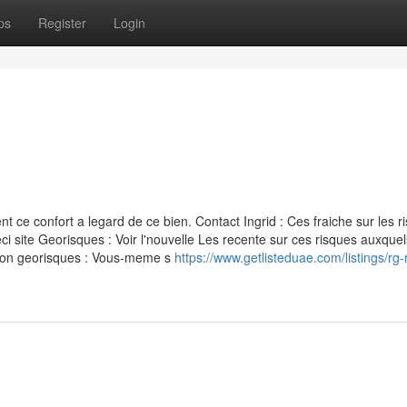
ps
Register
Login
ce confort a legard de ce bien. Contact Ingrid : Ces fraiche sur les r
i site Georisques : Voir l'nouvelle Les recente sur ces risques auxquel
ation georisques : Vous-meme s
https://www.getlisteduae.com/listings/rg-