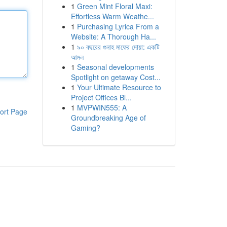
1
Green Mint Floral Maxi:
Effortless Warm Weathe...
1
Purchasing Lyrica From a
Website: A Thorough Ha...
1
৯০ বছরের গুনাহ মাফের দোয়া: একটি
আমল
1
Seasonal developments
Spotlight on getaway Cost...
1
Your Ultimate Resource to
Project Offices Bl...
1
MVPWIN555: A
ort Page
Groundbreaking Age of
Gaming?