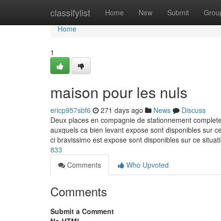
Home
classifylist
Home
New
Submit
Grou
Home
1
maison pour les nuls
ericp957sbf6
271 days ago
News
Discuss
Deux places en compagnie de stationnement completent 
auxquels ca bien levant expose sont disponibles sur cec
ci bravissimo est expose sont disponibles sur ce situ
833
Comments
Who Upvoted
Comments
Submit a Comment