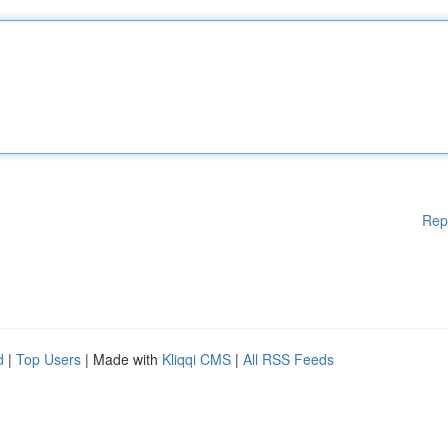
Rep
d
|
Top Users
| Made with
Kliqqi CMS
|
All RSS Feeds