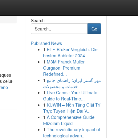
Search
Go
Published News
1
ETF-Broker Vergleich: Die
besten Anbieter 2024
1
M3M Franck Muller
Gurgaon: Premium
Redefined...
isques
1
مهر گستر ایران: راهنمای جامع
s celui-
خدمات و محصولات
reno-
1
Live Cams : Your Ultimate
Guide to Real-Time...
1
KUWIN – Nền Tảng Giải Trí
Trực Tuyến Hiện Đại V...
1
A Comprehensive Guide
Etizolam Liquid
1
The revolutionary impact of
technological advan...