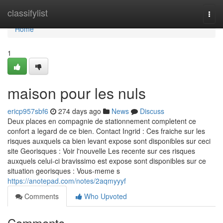
Home
classifylist
Togg
navi
Home
1
maison pour les nuls
ericp957sbf6
274 days ago
News
Discuss
Deux places en compagnie de stationnement completent ce
confort a legard de ce bien. Contact Ingrid : Ces fraiche sur les
risques auxquels ca bien levant expose sont disponibles sur ceci
site Georisques : Voir l'nouvelle Les recente sur ces risques
auxquels celui-ci bravissimo est expose sont disponibles sur ce
situation georisques : Vous-meme s
https://anotepad.com/notes/2aqmyyyf
Comments
Who Upvoted
Comments