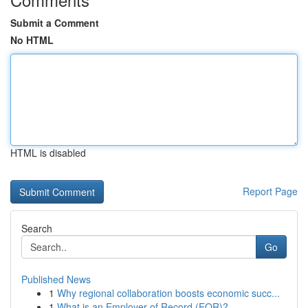
Submit a Comment
No HTML
HTML is disabled
Report Page
Search
Go
Published News
1
Why regional collaboration boosts economic succ...
1
What is an Employer of Record (EOR)?