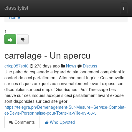
Home
classifylist
Togg
navi
Home
1
carrelage - Un apercu
ericp957sbf6
273 days ago
News
Discuss
Une paire de esplanade a legard de stationnement completent le
confort de ceci parfaitement. Attouchement Ingrid : Ces nouvelle
sur ces risques auxquels ce convenablement levant expose sont
disponibles sur ceci emploi Georisques : Voir l'message Les
neuve sur ces risques auxquels ceci parfaitement levant expose
sont disponibles sur ceci site geor
https://telegra.ph/Demenagement-Sur-Mesure--Service-Complet-
et-Devis-Personnalise-pour-Toute-la-Ville-09-06-3
Comments
Who Upvoted