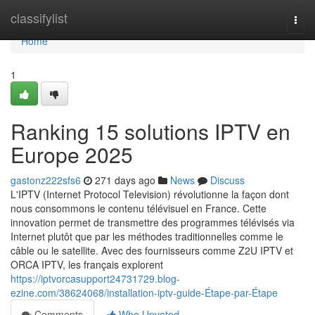
Home
classifylist
Togg
navi
Home
1
Ranking 15 solutions IPTV en
Europe 2025
gastonz222sfs6
271 days ago
News
Discuss
L'IPTV (Internet Protocol Television) révolutionne la façon dont
nous consommons le contenu télévisuel en France. Cette
innovation permet de transmettre des programmes télévisés via
Internet plutôt que par les méthodes traditionnelles comme le
câble ou le satellite. Avec des fournisseurs comme Z2U IPTV et
ORCA IPTV, les français explorent
https://iptvorcasupport24731729.blog-
ezine.com/38624068/installation-iptv-guide-Étape-par-Étape
Comments
Who Upvoted