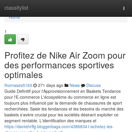
Home
classifylist
Togg
navi
Home
1
Profitez de Nike Air Zoom pour
des performances sportives
optimales
thomases5163
271 days ago
News
Discuss
Guide Définitif pour l'Approvisionnement en Baskets Tendance
pour l'E-commerce L'écosystème du commerce en ligne est
toujours plus influencé par la demande de chaussures de sport
recherchées. Saisir les tendances et les besoins du marché des
baskets s'avère crucial pour les sociétés désirant exploiter ce
segment rentable. L'identification des marques et
https://dantehrffg.bloggerbags.com/43868341/achetez-les-