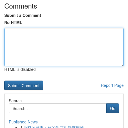
Comments
Submit a Comment
No HTML
HTML is disabled
Report Page
Search
Go
Published News
1
网络收藏夹：你的数字生活整理师