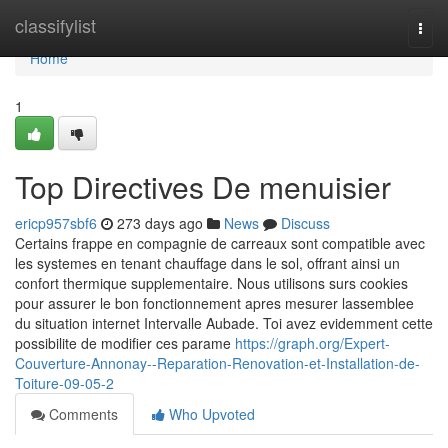
Home
classifylist
Togg
navi
Home
1
Top Directives De menuisier
ericp957sbf6
273 days ago
News
Discuss
Certains frappe en compagnie de carreaux sont compatible avec
les systemes en tenant chauffage dans le sol, offrant ainsi un
confort thermique supplementaire. Nous utilisons surs cookies
pour assurer le bon fonctionnement apres mesurer lassemblee
du situation internet Intervalle Aubade. Toi avez evidemment cette
possibilite de modifier ces parame
https://graph.org/Expert-
Couverture-Annonay--Reparation-Renovation-et-Installation-de-
Toiture-09-05-2
Comments
Who Upvoted