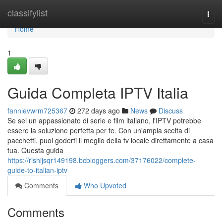
Home
classifylist
Togg
navi
Home
1
Guida Completa IPTV Italia
fannievwrm725367
272 days ago
News
Discuss
Se sei un appassionato di serie e film italiano, l'IPTV potrebbe
essere la soluzione perfetta per te. Con un'ampia scelta di
pacchetti, puoi goderti il meglio della tv locale direttamente a casa
tua. Questa guida
https://rishijsqr149198.bcbloggers.com/37176022/complete-
guide-to-italian-iptv
Comments
Who Upvoted
Comments