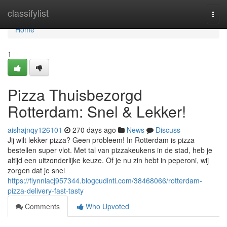
Home
classifylist
Togg
navi
Home
1
Pizza Thuisbezorgd
Rotterdam: Snel & Lekker!
aishajnqy126101
270 days ago
News
Discuss
Jij wilt lekker pizza? Geen probleem! In Rotterdam is pizza
bestellen super vlot. Met tal van pizzakeukens in de stad, heb je
altijd een uitzonderlijke keuze. Of je nu zin hebt in peperoni, wij
zorgen dat je snel
https://flynnlacj957344.blogcudinti.com/38468066/rotterdam-
pizza-delivery-fast-tasty
Comments
Who Upvoted