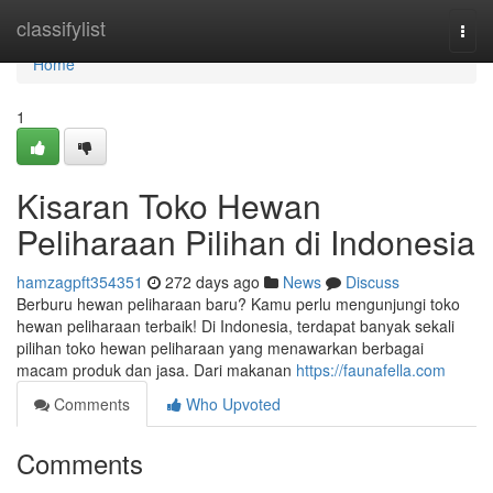
Home
classifylist
Togg
navi
Home
1
Kisaran Toko Hewan
Peliharaan Pilihan di Indonesia
hamzagpft354351
272 days ago
News
Discuss
Berburu hewan peliharaan baru? Kamu perlu mengunjungi toko
hewan peliharaan terbaik! Di Indonesia, terdapat banyak sekali
pilihan toko hewan peliharaan yang menawarkan berbagai
macam produk dan jasa. Dari makanan
https://faunafella.com
Comments
Who Upvoted
Comments