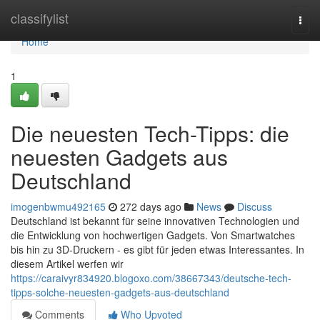
Home
classifylist
Togg
navi
Home
1
Die neuesten Tech-Tipps: die
neuesten Gadgets aus
Deutschland
imogenbwmu492165
272 days ago
News
Discuss
Deutschland ist bekannt für seine innovativen Technologien und
die Entwicklung von hochwertigen Gadgets. Von Smartwatches
bis hin zu 3D-Druckern - es gibt für jeden etwas Interessantes. In
diesem Artikel werfen wir
https://caraivyr834920.blogoxo.com/38667343/deutsche-tech-
tipps-solche-neuesten-gadgets-aus-deutschland
Comments
Who Upvoted