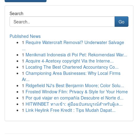
Search
Go
Published News
1
Require Watercraft Removal? Underwater Salvage
...
1
Menikmati Indonesia di Poi Pet: Rekomendasi War...
1
Acquire 4-Acetoxy copyright Via the Interne...
1
Locating The Best Chartered Accountancy Co...
1
Championing Area Businesses: Why Local Firms
Ar...
1
Ridgefield NJ's Best Benjamin Moore; Color Solu...
1
Frosted Window Film: Privacy & Style for Your Home
1
Por qué viajar en compañía Descubre el Norte d...
1
HITWINBET ทางเข้า: คู่มือฉบับสมบูรณ์สำหรับผู้เล...
1
Link Heylink Free Kredit : Tips Mudah Dapat...