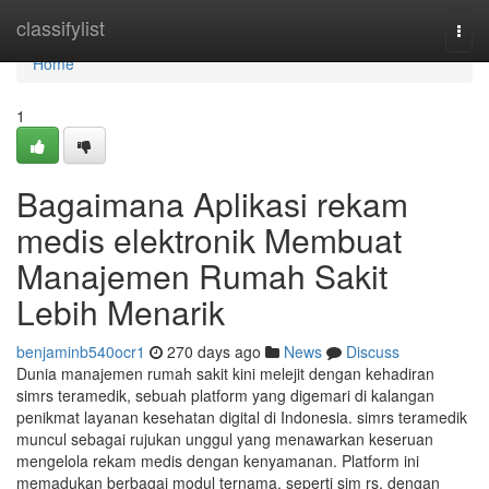
Home
classifylist
Togg
navi
Home
1
Bagaimana Aplikasi rekam
medis elektronik Membuat
Manajemen Rumah Sakit
Lebih Menarik
benjaminb540ocr1
270 days ago
News
Discuss
Dunia manajemen rumah sakit kini melejit dengan kehadiran
simrs teramedik, sebuah platform yang digemari di kalangan
penikmat layanan kesehatan digital di Indonesia. simrs teramedik
muncul sebagai rujukan unggul yang menawarkan keseruan
mengelola rekam medis dengan kenyamanan. Platform ini
memadukan berbagai modul ternama, seperti sim rs, dengan