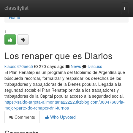
Home
classifylist
Togg
navi
Home
1
Los renaper que es Diarios
klausq470eec5
270 days ago
News
Discuss
El Plan Renatep es un programa del Gobierno de Argentina que
búsqueda recordar, formalizar y respaldar los derechos de los
trabajadores y trabajadoras de la Bienes popular. Llegada a la
seguridad social: el Plan Renatep brinda a los trabajadores y
trabajadoras de la Capital popular acceso a la seguridad social,
https://saldo-tarjeta-alimentaria22222.tkzblog.com/38047663/la-
mejor-parte-de-renaper-dni-turnos
Comments
Who Upvoted
Comments