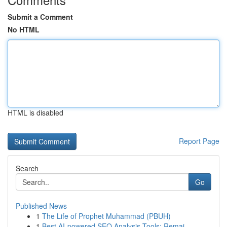
Submit a Comment
No HTML
HTML is disabled
Report Page
Search
Go
Published News
1
The Life of Prophet Muhammad (PBUH)
1
Best AI-powered SEO Analysis Tools: Remai...