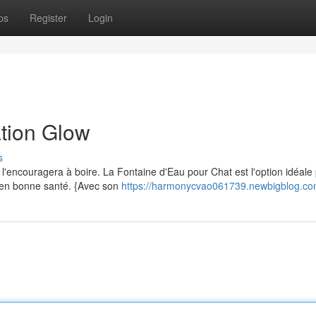
ps
Register
Login
ation Glow
s
 l'encouragera à boire. La Fontaine d'Eau pour Chat est l'option idéale
t en bonne santé. {Avec son
https://harmonycvao061739.newbigblog.com