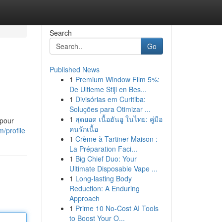
Search
Go
Published News
1
Premium Window Film 5%:
De Ultieme Stijl en Bes...
1
Divisórias em Curitiba:
Soluções para Otimizar ...
1
สุดยอด เนื้อฮันอู ในไทย: คู่มือ
 pour
คนรักเนื้อ
/profile
1
Crème à Tartiner Maison :
La Préparation Faci...
1
Big Chief Duo: Your
Ultimate Disposable Vape ...
1
Long-lasting Body
Reduction: A Enduring
Approach
1
Prime 10 No-Cost AI Tools
to Boost Your O...