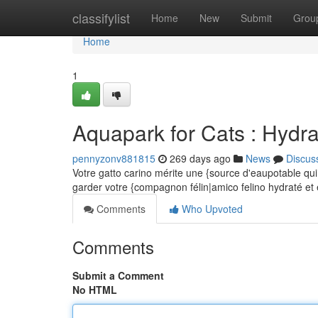
Home
classifylist
Home
New
Submit
Grou
Home
1
Aquapark for Cats : Hydr
pennyzonv881815
269 days ago
News
Discus
Votre gatto carino mérite une {source d'eaupotable qui
garder votre {compagnon félin|amico felino hydraté e
Comments
Who Upvoted
Comments
Submit a Comment
No HTML