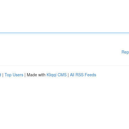
Rep
d
|
Top Users
| Made with
Kliqqi CMS
|
All RSS Feeds