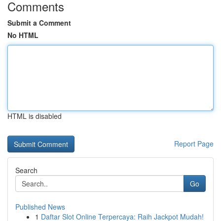
Comments
Submit a Comment
No HTML
HTML is disabled
Report Page
Search
Go
Published News
1
Daftar Slot Online Terpercaya: Raih Jackpot Mudah!