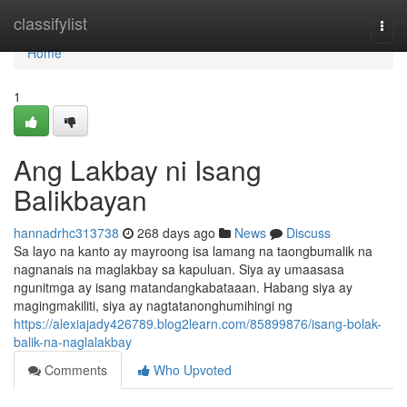
Home
classifylist
Togg
navi
Home
1
Ang Lakbay ni Isang
Balikbayan
hannadrhc313738
268 days ago
News
Discuss
Sa layo na kanto ay mayroong isa lamang na taongbumalik na
nagnanais na maglakbay sa kapuluan. Siya ay umaasasa
ngunitmga ay isang matandangkabataaan. Habang siya ay
magingmakiliti, siya ay nagtatanonghumihingi ng
https://alexiajady426789.blog2learn.com/85899876/isang-bolak-
balik-na-naglalakbay
Comments
Who Upvoted