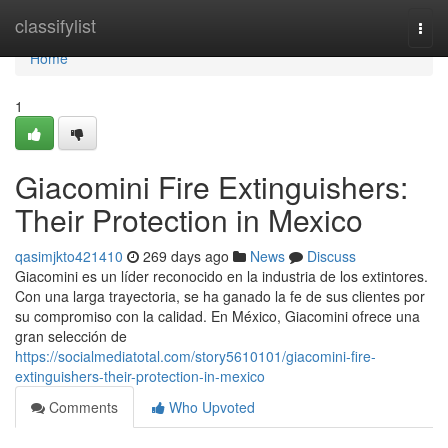
Home
classifylist
Togg
navi
Home
1
Giacomini Fire Extinguishers:
Their Protection in Mexico
qasimjkto421410
269 days ago
News
Discuss
Giacomini es un líder reconocido en la industria de los extintores.
Con una larga trayectoria, se ha ganado la fe de sus clientes por
su compromiso con la calidad. En México, Giacomini ofrece una
gran selección de
https://socialmediatotal.com/story5610101/giacomini-fire-
extinguishers-their-protection-in-mexico
Comments
Who Upvoted