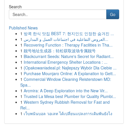
Search
Go
Published News
1
방콕 한식 맛집 BEST 7: 현지인도 인정한 숨겨진 ...
1
العروض التفاعلية في اجتماعات العمل و المدارس...
1
Recovering Function : Therapy Facilities in Tha...
1
靓号地址生成器：轻松获取波场专属靓号
1
Blackcurrant Seeds: Nature's Secret for Radiant...
1
International Emergency Shelter Locations : ...
1
{Opakowaniadeal.pl: Najlepszy Wybór Dla Ciebie ...
1
Purchase Mounjaro Online: A Explanation to Gett...
1
Commercial Window Cleaning Reisterstown MD:
Spa...
1
Arcmira: A Deep Exploration into the New Vir...
1
Trusted La Mesa best Plumber for Quality Plumbi...
1
Western Sydney Rubbish Removal for Fast and
Rel...
1
เว็บพนันบอล วอเลท ได้เปลี่ยนแปลงการเดิมพันยังไง