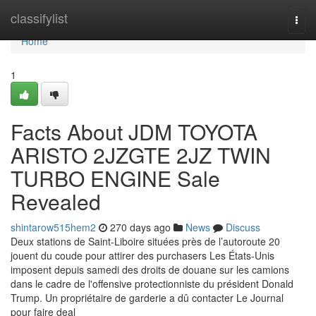
Home
classifylist
Togg
navi
Home
1
Facts About JDM TOYOTA
ARISTO 2JZGTE 2JZ TWIN
TURBO ENGINE Sale
Revealed
shintarow515hem2
270 days ago
News
Discuss
Deux stations de Saint-Liboire situées près de l’autoroute 20
jouent du coude pour attirer des purchasers Les États-Unis
imposent depuis samedi des droits de douane sur les camions
dans le cadre de l'offensive protectionniste du président Donald
Trump. Un propriétaire de garderie a dû contacter Le Journal
pour faire deal