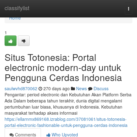
Home
classifylist
Togg
navi
Home
1
Situs Totonesia: Portal
electronic modern-day untuk
Pengguna Cerdas Indonesia
saulwvhd870062
270 days ago
News
Discuss
Pengantar: period electronic dan Kebutuhan Akan Platform Serba
Ada Dalam beberapa tahun terakhir, dunia digital mengalami
pertumbuhan luar biasa, khususnya di Indonesia. Kebutuhan
masyarakat terhadap akses informasi
https://ellarnmx869168.izrablog.com/37081061/situs-totonesia-
portal-electronic-fashionable-untuk-pengguna-cerdas-indonesia
Comments
Who Upvoted