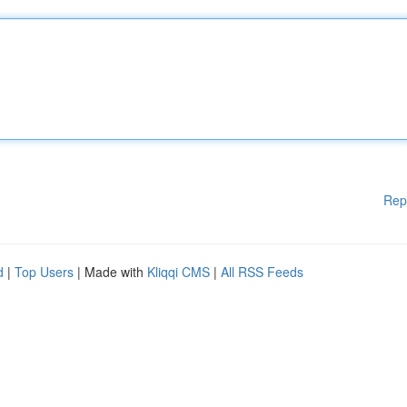
Rep
d
|
Top Users
| Made with
Kliqqi CMS
|
All RSS Feeds