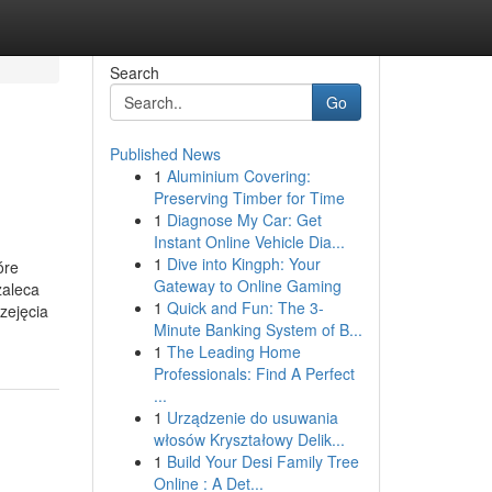
Search
Go
Published News
1
Aluminium Covering:
Preserving Timber for Time
1
Diagnose My Car: Get
Instant Online Vehicle Dia...
1
Dive into Kingph: Your
óre
Gateway to Online Gaming
zaleca
1
Quick and Fun: The 3-
zejęcia
Minute Banking System of B...
1
The Leading Home
Professionals: Find A Perfect
...
1
Urządzenie do usuwania
włosów Kryształowy Delik...
1
Build Your Desi Family Tree
Online : A Det...