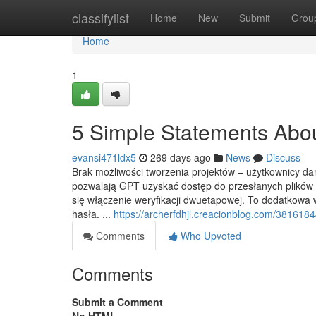
Home
classifylist
Home
New
Submit
Grou
Home
1
5 Simple Statements Abou
evansi471ldx5
269 days ago
News
Discuss
Brak możliwości tworzenia projektów – użytkownicy dar
pozwalają GPT uzyskać dostęp do przesłanych plików i
się włączenie weryfikacji dwuetapowej. To dodatkowa 
hasła. ...
https://archerfdhjl.creacionblog.com/3816184
Comments
Who Upvoted
Comments
Submit a Comment