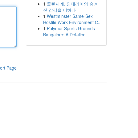
1
클린시계, 인테리어의 숨겨
진 감각을 더하다
1
Westminster Same-Sex
Hostile Work Environment C...
1
Polymer Sports Grounds
Bangalore: A Detailed...
ort Page