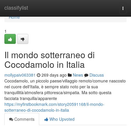
Home
classifylist
Togg
navi
Home
1
Il mondo sotterraneo di
Cocodamolo in Italia
mollypaiv063381
269 days ago
News
Discuss
Cocodamolo, un piccolo paese/villaggio remoto/comune nascosto
nel cuore dell'Italia, è sempre stato noto per la sua
tranquillità/atmosfera pittoresca/simpatia. Ma sotto questa
facciata tranquilla/apparente
https://myfirstbookmark.com/story20591168/il-mondo-
sotterraneo-di-cocodamolo-in-italia
Comments
Who Upvoted