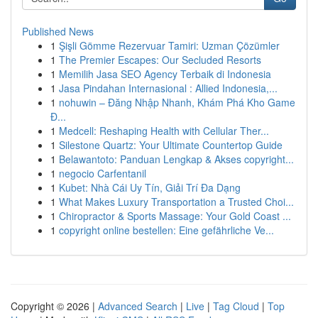
Published News
1
Şişli Gömme Rezervuar Tamiri: Uzman Çözümler
1
The Premier Escapes: Our Secluded Resorts
1
Memilih Jasa SEO Agency Terbaik di Indonesia
1
Jasa Pindahan Internasional : Allied Indonesia,...
1
nohuwin – Đăng Nhập Nhanh, Khám Phá Kho Game
Đ...
1
Medcell: Reshaping Health with Cellular Ther...
1
Silestone Quartz: Your Ultimate Countertop Guide
1
Belawantoto: Panduan Lengkap & Akses copyright...
1
negocio Carfentanil
1
Kubet: Nhà Cái Uy Tín, Giải Trí Đa Dạng
1
What Makes Luxury Transportation a Trusted Choi...
1
Chiropractor & Sports Massage: Your Gold Coast ...
1
copyright online bestellen: Eine gefährliche Ve...
Copyright © 2026 |
Advanced Search
|
Live
|
Tag Cloud
|
Top