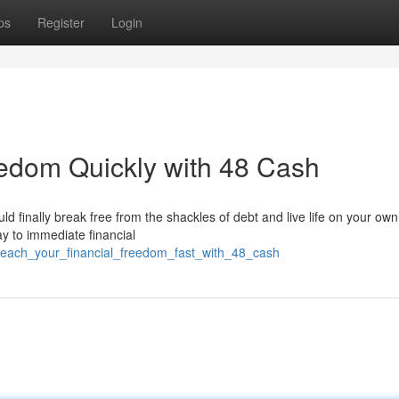
ps
Register
Login
edom Quickly with 48 Cash
ould finally break free from the shackles of debt and live life on your ow
y to immediate financial
/reach_your_financial_freedom_fast_with_48_cash