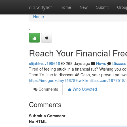
Home
classifylist
Home
New
Submit
Grou
Home
1
Reach Your Financial Fre
elijahkvuv199616
268 days ago
News
Discuss
Tired of feeling stuck in a financial rut? Wishing you c
Then it's time to discover 48 Cash, your proven pathwa
https://imogenxdmy146789.wikilentillas.com/1877518
Comments
Who Upvoted
Comments
Submit a Comment
No HTML