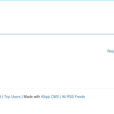
Rep
d
|
Top Users
| Made with
Kliqqi CMS
|
All RSS Feeds