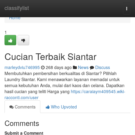
Home
classifylist
Togg
navi
Home
1
Cucian Terbaik Siantar
marleydviu746995
268 days ago
News
Discuss
Membutuhkan pembersihan berkualitas di Siantar? Pilihlah
Laundry Siantar. Kami menawarkan layanan memadai untuk
semua kebutuhan Anda, mulai dari kaos dan celana. Dapatkan
hasil cucian yang teliti Harga yang
https://caraiaym409545.wiki-
racconti.com/user
Comments
Who Upvoted
Comments
Submit a Comment