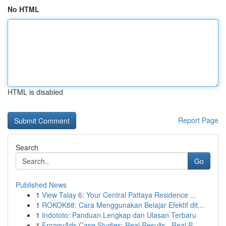
No HTML
HTML is disabled
Report Page
Search
Go
Published News
1
View Talay 6: Your Central Pattaya Residence ...
1
ROKOK88: Cara Menggunakan Belajar Efektif dit...
1
Indototo: Panduan Lengkap dan Ulasan Terbaru
1
FroggyAds Case Studies: Real Results , Real P...